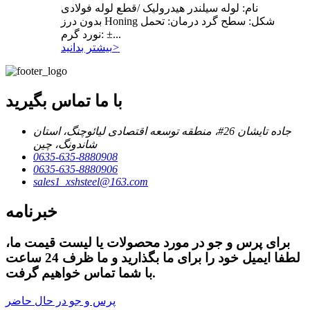
نام: لوله سیلندر هیدرولیک /قطع لوله فولادی
بدون درز Honing شکل: سطح گرد درمان: تحمل
نورد گرم: ±...
>
بیشتر بدانید
با ما تماس بگیرید
جاده تایشان 26#، منطقه توسعه اقتصادی لیائوچنگ، استان
شاندونگ، چین
0635-635-8880908
0635-635-8880906
sales1_xshsteel@163.com
خبرنامه
برای پرس و جو در مورد محصولات یا لیست قیمت ما،
لطفا ایمیل خود را برای ما بگذارید و ما ظرف 24 ساعت
با شما تماس خواهیم گرفت.
پرس و جو در حال حاضر