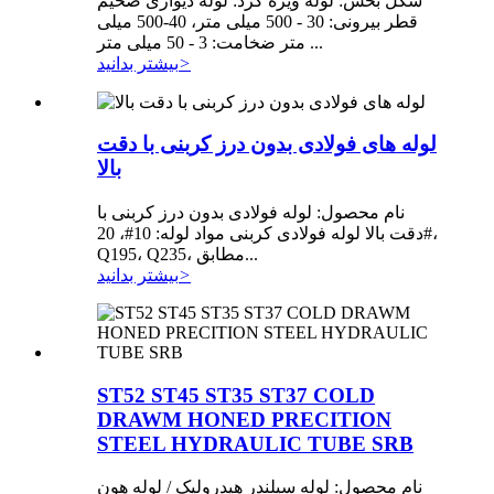
شکل بخش: لوله ویژه گرد: لوله دیواری ضخیم
قطر بیرونی: 30 - 500 میلی متر، 40-500 میلی
متر ضخامت: 3 - 50 میلی متر ...
>
بیشتر بدانید
لوله های فولادی بدون درز کربنی با دقت
بالا
نام محصول: لوله فولادی بدون درز کربنی با
دقت بالا لوله فولادی کربنی مواد لوله: 10#، 20#،
Q195، Q235، مطابق...
>
بیشتر بدانید
ST52 ST45 ST35 ST37 COLD
DRAWM HONED PRECITION
STEEL HYDRAULIC TUBE SRB
نام محصول: لوله سیلندر هیدرولیک / لوله هون