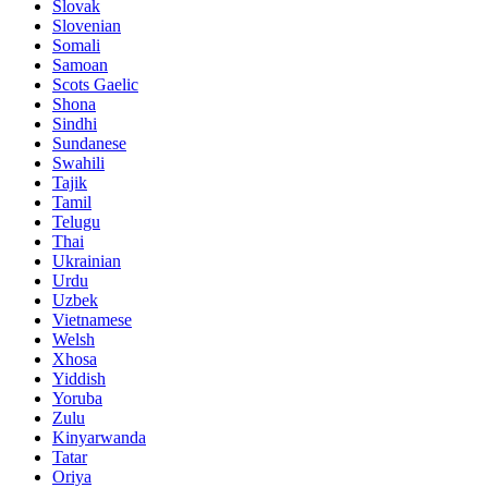
Slovak
Slovenian
Somali
Samoan
Scots Gaelic
Shona
Sindhi
Sundanese
Swahili
Tajik
Tamil
Telugu
Thai
Ukrainian
Urdu
Uzbek
Vietnamese
Welsh
Xhosa
Yiddish
Yoruba
Zulu
Kinyarwanda
Tatar
Oriya